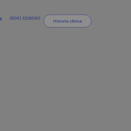
og
(605) 3226060
Historia clínica