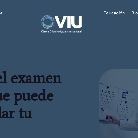
os
Educación
Bl
el examen
que puede
dar tu