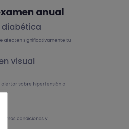
 examen anual
 diabética
 afecten significativamente tu
en visual
 alertar sobre hipertensión o
óptimas condiciones y