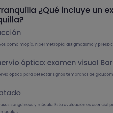
ranquilla ¿Qué incluye un e
uilla?
acción
ivos como miopía, hipermetropía, astigmatismo y presbic
rvio óptico: examen visual Bar
nervio óptico para detectar signos tempranos de glaucom
latado
, vasos sanguíneos y mácula. Esta evaluación es esencial 
 macular.