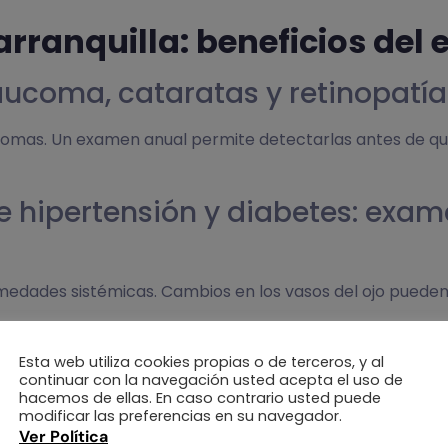
rranquilla: beneficios del
ucoma, cataratas y retinopatía
omas. Un examen anual permite detectarlas antes de que
de hipertensión y diabetes: exam
medades sistémicas. Cambios en los vasos del ojo pueden
ión y monitoreo visual
Esta web utiliza cookies propias o de terceros, y al
continuar con la navegación usted acepta el uso de
hacemos de ellas. En caso contrario usted puede
mpo. Con una evaluación anual, mantenemos tu visión en 
modificar las preferencias en su navegador.
Ver Política