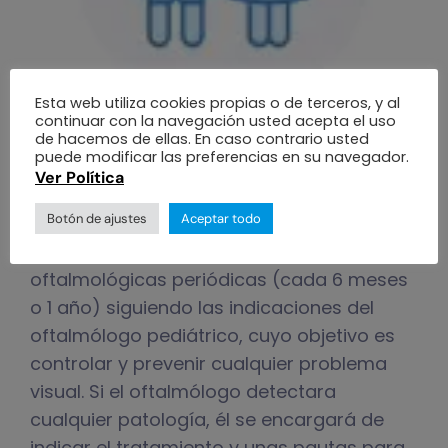
Esta web utiliza cookies propias o de terceros, y al
continuar con la navegación usted acepta el uso
A partir de los (3) tres
de hacemos de ellas. En caso contrario usted
puede modificar las preferencias en su navegador.
años
Ver Política
Botón de ajustes
Aceptar todo
Si no se aprecian síntomas de trastornos
visuales, conviene llevar a cabo revisiones
oftalmológicas periódicas (cada 6 meses
o 1 año) siguiendo las indicaciones del
oftalmólogo pediátrico, cuyo objetivo es
controlar y prevenir cualquier problema
visual. Si el oftalmólogo detectara
cualquier patología, él se encargará de
indicar el tratamiento y unas pautas para