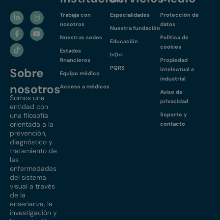
Trabaja con
Especialidades
Protección de
nosotros
datos
Nuestra fundación
Nuestras sedes
Política de
Educación
cookies
Estados
I+D+i
financieros
Propiedad
PQRS
Sobre
intelectual e
Equipo médico
industrial
nosotros
Acceso a médicos
Aviso de
Somos una
privacidad
entidad con
una filosofía
Soporte y
orientada a la
contacto
prevención,
diagnóstico y
tratamiento de
las
enfermedades
del sistema
visual a través
de la
enseñanza, la
investigación y