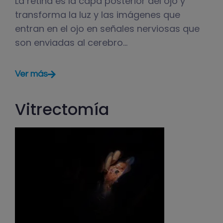
La retina es la capa posterior del ojo y
transforma la luz y las imágenes que
entran en el ojo en señales nerviosas que
son enviadas al cerebro…
Ver más
Vitrectomía