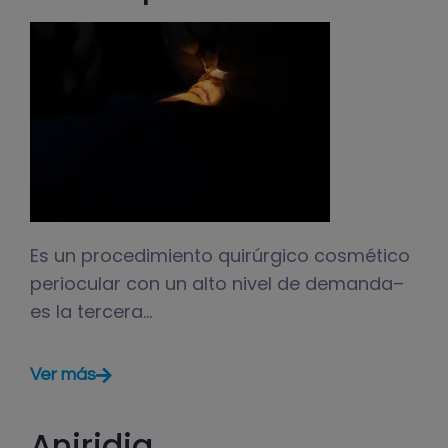
Es un procedimiento quirúrgico cosmético
periocular con un alto nivel de demanda–
es la tercera…
Ver más
Aniridia