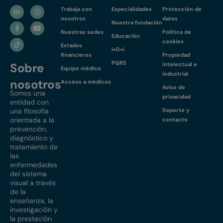
Trabaja con
Especialidades
Protección de
nosotros
datos
Nuestra fundación
Nuestras sedes
Política de
Educación
cookies
Estados
I+D+i
financieros
Propiedad
PQRS
Sobre
intelectual e
Equipo médico
industrial
nosotros
Acceso a médicos
Aviso de
Somos una
privacidad
entidad con
una filosofía
Soporte y
orientada a la
contacto
prevención,
diagnóstico y
tratamiento de
las
enfermedades
del sistema
visual a través
de la
enseñanza, la
investigación y
la prestación