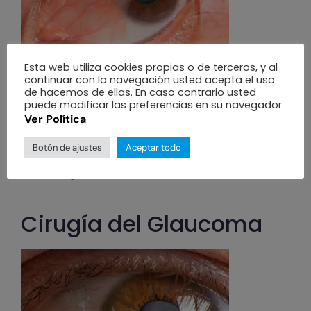
Esta web utiliza cookies propias o de terceros, y al
continuar con la navegación usted acepta el uso
Es el crecimiento anormal por inflamación
de hacemos de ellas. En caso contrario usted
puede modificar las preferencias en su navegador.
de tejido de la conjuntiva (tejido fino y
Ver Política
transparente…
Botón de ajustes
Aceptar todo
Ver más
Cirugía del Glaucoma