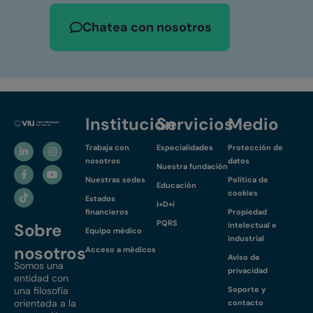
Chatea con nosotros
Institución
Servicios
Medio
Trabaja con
Especialidades
Protección de
nosotros
datos
Nuestra fundación
Nuestras sedes
Política de
Educación
cookies
Estados
I+D+i
financieros
Propiedad
PQRS
Sobre
intelectual e
Equipo médico
industrial
nosotros
Acceso a médicos
Aviso de
Somos una
privacidad
entidad con
una filosofía
Soporte y
orientada a la
contacto