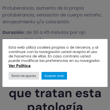
Protuberancia, aumento de la propia
protuberancia, sensación de cuerpo extraño,
enrojecimiento y/o coloración.
Duración:
de 30 a 45 minutos por ojo
aproximadamente.
Esta web utiliza cookies propias o de terceros, y al
Dolor:
Hematoma, molestia los primeros días.
continuar con la navegación usted acepta el uso
de hacemos de ellas. En caso contrario usted
Incapacidad:
Reposo los primeros días.
puede modificar las preferencias en su navegador.
Ver Política
Profesionales
Botón de ajustes
Aceptar todo
que tratan esta
patología