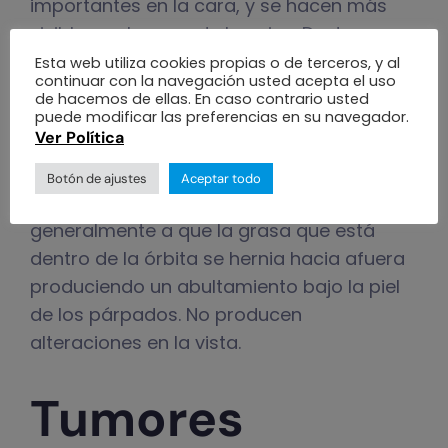
importantes en la cara, y se hacen más
visibles en la zona de los ojos. Destacan
los siguientes:
Esta web utiliza cookies propias o de terceros, y al
continuar con la navegación usted acepta el uso
de hacemos de ellas. En caso contrario usted
– Exceso de piel en los párpados, que a
puede modificar las preferencias en su navegador.
veces refleja una mirada triste y con
Ver Política
cansancio.
Botón de ajustes
Aceptar todo
– Bolsas en los párpados inferiores, debido
generalmente a que la grasa que está
dentro de la órbita se hernia hacia afuera
produciendo un abultamiento bajo la piel
de los párpados. No producen
alteraciones en la vista.
Tumores