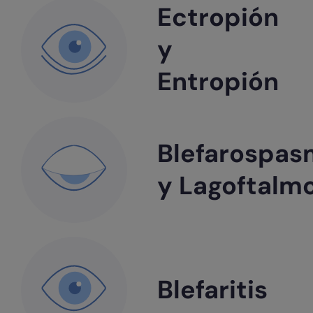
Ectropión
y
Entropión
Blefarospa
y Lagoftalm
Blefaritis