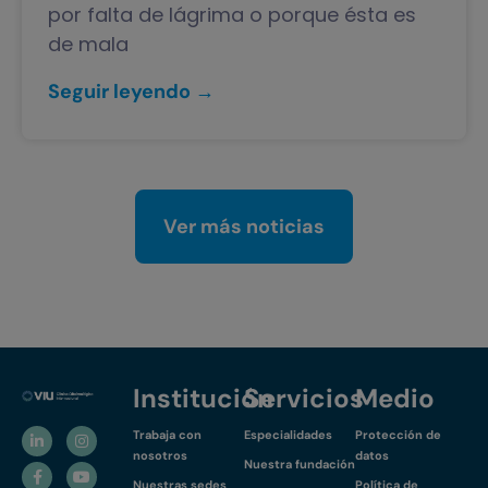
por falta de lágrima o porque ésta es
de mala
Seguir leyendo →
Ver más noticias
Institución
Servicios
Medio
Trabaja con
Especialidades
Protección de
nosotros
datos
Nuestra fundación
Nuestras sedes
Política de