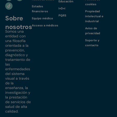
Educación
cookies
Estados
I+D+i
financieros
Propiedad
PQRS
Sobre
intelectual e
Equipo médico
industrial
nosotros
Acceso a médicos
Aviso de
Somos una
privacidad
entidad con
una filosofía
Soporte y
orientada a la
contacto
prevención,
diagnóstico y
tratamiento de
las
enfermedades
del sistema
visual a través
de la
enseñanza, la
investigación y
la prestación
de servicios de
salud de alta
calidad.