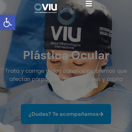
Abrir barra de herramientas
Plástica Ocular
Trata y corrige todos aquellos problemas que
afectan párpados, vías lagrimales y órbita
ocular.
¿Dudas? Te acompañamos