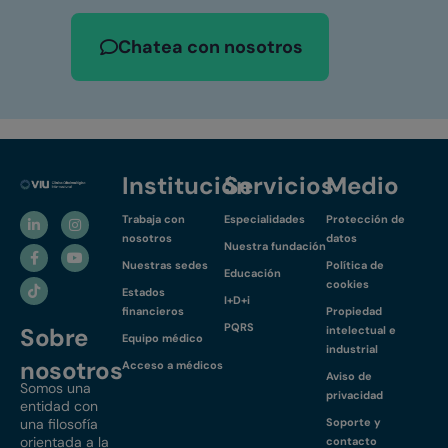
Chatea con nosotros
Institución
Servicios
Medio
Trabaja con
Especialidades
Protección de
nosotros
datos
Nuestra fundación
Nuestras sedes
Política de
Educación
cookies
Estados
I+D+i
financieros
Propiedad
PQRS
Sobre
intelectual e
Equipo médico
industrial
nosotros
Acceso a médicos
Aviso de
Somos una
privacidad
entidad con
una filosofía
Soporte y
orientada a la
contacto