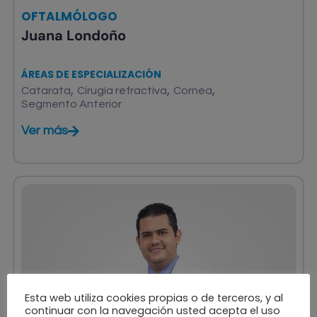
OFTALMÓLOGO
Juana Londoño
ÁREAS DE ESPECIALIZACIÓN
,
,
,
Catarata
Cirugía refractiva
Cornea
Segmento Anterior
Ver más
Esta web utiliza cookies propias o de terceros, y al
continuar con la navegación usted acepta el uso