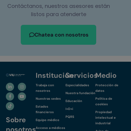
Contáctanos, nuestros asesores están
listos para atenderte
Chatea con nosotros
Institución
Servicios
Medio
Trabaja con
Especialidades
Protección de
nosotros
datos
Nuestra fundación
Nuestras sedes
Política de
Educación
cookies
Estados
I+D+i
financieros
Propiedad
PQRS
Sobre
intelectual e
Equipo médico
industrial
nosotros
Acceso a médicos