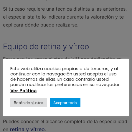
Si tu caso requiere una técnica distinta a las anteriores,
el especialista te lo indicará durante la valoración y te
explicará dónde puede realizarse.
Equipo de retina y vítreo
Estos son los especialistas de VIU con dedicación en
retina y vítreo:
Esta web utiliza cookies propias o de terceros, y al
continuar con la navegación usted acepta el uso
Hildegard Piñeros
de hacemos de ellas. En caso contrario usted
Luis Carlos Escaf
puede modificar las preferencias en su navegador.
Karla Perdomo
Ver Política
Sonia Escaf
Carlos Esteban Vélez
Santiago Morales
Botón de ajustes
Aceptar todo
Pablo Chamartin
Aida Zabaleta
Puedes conocer el alcance completo de la especialidad
retina y vítreo
en
.