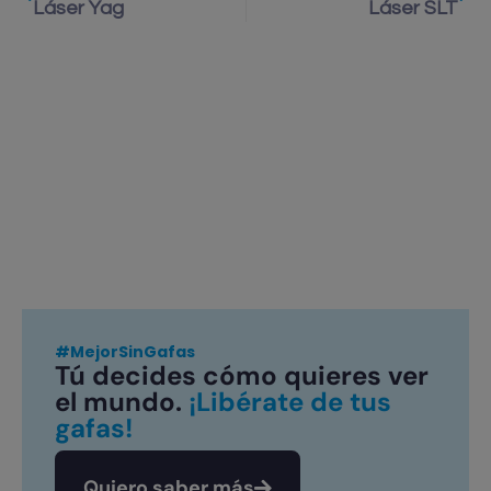
Láser Yag
Láser SLT
#MejorSinGafas
Tú decides cómo quieres ver
el mundo.
¡Libérate de tus
gafas!
Quiero saber más