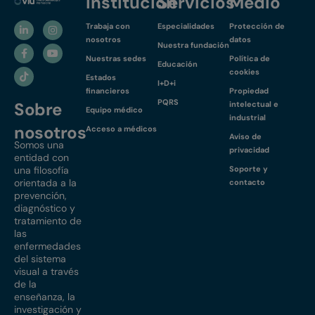
Institución
Servicios
Medio
Trabaja con
Especialidades
Protección de
nosotros
datos
Nuestra fundación
Nuestras sedes
Política de
Educación
cookies
Estados
I+D+i
financieros
Propiedad
PQRS
Sobre
intelectual e
Equipo médico
industrial
nosotros
Acceso a médicos
Aviso de
Somos una
privacidad
entidad con
una filosofía
Soporte y
orientada a la
contacto
prevención,
diagnóstico y
tratamiento de
las
enfermedades
del sistema
visual a través
de la
enseñanza, la
investigación y