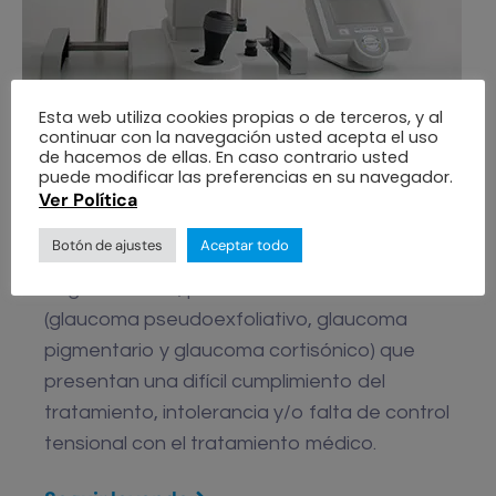
Esta web utiliza cookies propias o de terceros, y al
continuar con la navegación usted acepta el uso
de hacemos de ellas. En caso contrario usted
La trabeculoplastia Láser Selectiva (SLT) es
puede modificar las preferencias en su navegador.
una alternativa terapéutica, eficaz y segura
Ver Política
que se ofrece a pacientes con diagnóstico
Botón de ajustes
Aceptar todo
de hipertensión ocular o glaucoma de
ángulo abierto, primario o secundario
(glaucoma pseudoexfoliativo, glaucoma
pigmentario y glaucoma cortisónico) que
presentan una difícil cumplimiento del
tratamiento, intolerancia y/o falta de control
tensional con el tratamiento médico.