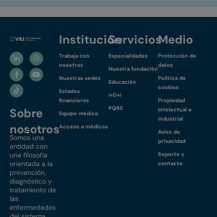
Institución
Servicios
Medio
Trabaja con
Especialidades
Protección de
nosotros
datos
Nuestra fundación
Nuestras sedes
Política de
Educación
cookies
Estados
I+D+i
financieros
Propiedad
PQRS
Sobre
intelectual e
Equipo médico
industrial
nosotros
Acceso a médicos
Aviso de
Somos una
privacidad
entidad con
una filosofía
Soporte y
orientada a la
contacto
prevención,
diagnóstico y
tratamiento de
las
enfermedades
del sistema