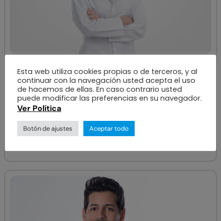
OFTALMÓLOGO
Esta web utiliza cookies propias o de terceros, y al
Aida Zabaleta
continuar con la navegación usted acepta el uso
de hacemos de ellas. En caso contrario usted
puede modificar las preferencias en su navegador.
Ver Política
ÁREAS DE ESPECIALIZACIÓN
Retina y vítreo
Botón de ajustes
Aceptar todo
Ver más