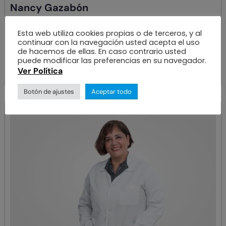
Nancy Gazabón
Esta web utiliza cookies propias o de terceros, y al
ÁREAS DE ESPECIALIZACIÓN
continuar con la navegación usted acepta el uso
Optometría y Ortóptica
de hacemos de ellas. En caso contrario usted
puede modificar las preferencias en su navegador.
Ver más
Ver Política
Botón de ajustes
Aceptar todo