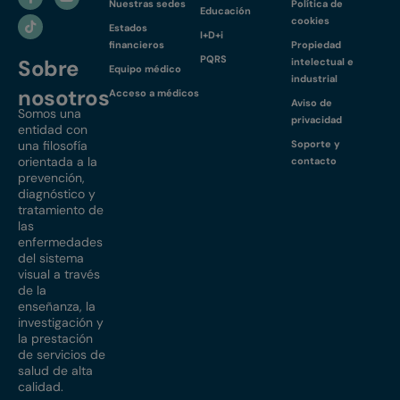
Nuestras sedes
Política de
Educación
cookies
Estados
I+D+i
financieros
Propiedad
PQRS
Sobre
intelectual e
Equipo médico
industrial
nosotros
Acceso a médicos
Aviso de
Somos una
privacidad
entidad con
una filosofía
Soporte y
orientada a la
contacto
prevención,
diagnóstico y
tratamiento de
las
enfermedades
del sistema
visual a través
de la
enseñanza, la
investigación y
la prestación
de servicios de
salud de alta
calidad.