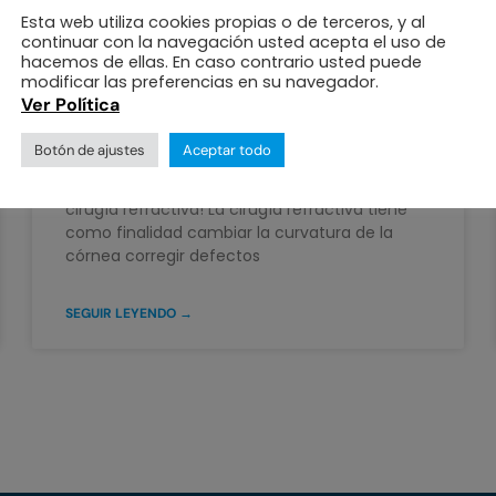
Esta web utiliza cookies propias o de terceros, y al
continuar con la navegación usted acepta el uso de
hacemos de ellas. En caso contrario usted puede
modificar las preferencias en su navegador.
Cirugía Refractiva: todo lo
Ver Política
que debes saber
Botón de ajustes
Aceptar todo
¡Todo lo que debes antes y después de tu
cirugía refractiva! La cirugía refractiva tiene
como finalidad cambiar la curvatura de la
córnea corregir defectos
SEGUIR LEYENDO →