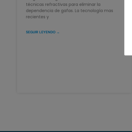
técnicas refractivas para eliminar la
dependencia de gafas. La tecnología mas
recientes y
SEGUIR LEYENDO →