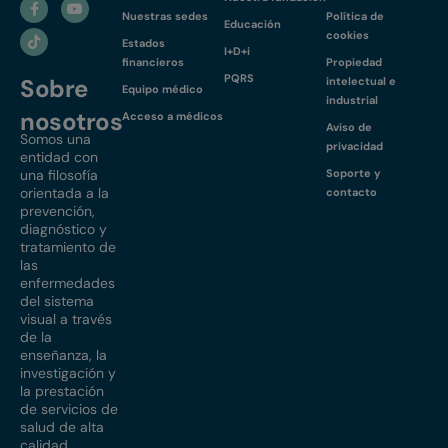
Nuestras sedes
Política de
Educación
cookies
Estados
I+D+i
financieros
Propiedad
PQRS
Sobre
intelectual e
Equipo médico
industrial
nosotros
Acceso a médicos
Aviso de
Somos una
privacidad
entidad con
una filosofía
Soporte y
orientada a la
contacto
prevención,
diagnóstico y
tratamiento de
las
enfermedades
del sistema
visual a través
de la
enseñanza, la
investigación y
la prestación
de servicios de
salud de alta
calidad.