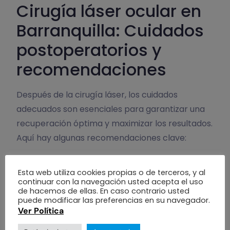
Cirugía láser ocular en
Barranquilla: Cuidados
postoperatorios y
recomendaciones
Después de la cirugía láser, los cuidados
adecuados son esenciales para garantizar una
recuperación óptima y maximizar los resultados.
Aquí hay algunas recomendaciones clave:
Uso de gafas de sol:
Es aconsejable usar
Esta web utiliza cookies propias o de terceros, y al
gafas de sol que filtren los rayos UV
continuar con la navegación usted acepta el uso
durante las primeras semanas después del
de hacemos de ellas. En caso contrario usted
puede modificar las preferencias en su navegador.
procedimiento para proteger los ojos.
Ver Política
Evitar frotar los ojos:
Es crucial no frotar