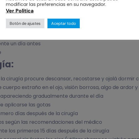
modificar las preferencias en su navegador.
 colocar
Ver Política
Botón de ajustes
Aceptar todo
nias etc.
a cirugía
nte un día antes
e
ía:
 la cirugía procure descansar, recostarse y ojalá dorm
 cuerpo extraño en el ojo, visión borrosa, algo de ardor
desapareciendo gradualmente durante el día
 aplicarse las gotas
imero días después de la cirugía
os según las recomendaciones del médico
ante los primeros 15 días después de la cirugía