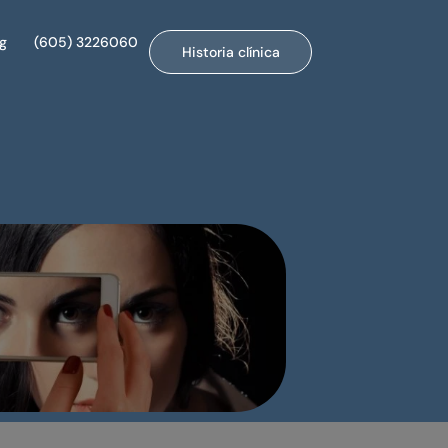
og
(605) 3226060
Historia clínica