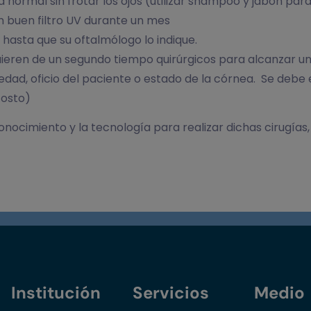
 normal sin frotar los ojos (utilizar shampoo y jabón par
un buen filtro UV durante un mes
a hasta que su oftalmólogo lo indique.
ieren de un segundo tiempo quirúrgicos para alcanzar un
 edad, oficio del paciente o estado de la córnea. Se debe 
costo)
onocimiento y la tecnología para realizar dichas cirugía
Institución
Servicios
Medio