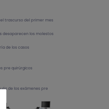
 el trascurso del primer mes
más desaparecen los molestos
ía de los casos
s pre quirúrgicos
pués de los exámenes pre