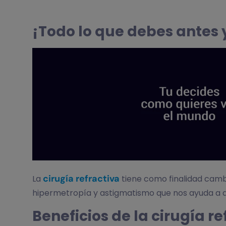
¡Todo lo que debes antes y
cirugía refractiva
La
tiene como finalidad cambi
hipermetropía y astigmatismo que nos ayuda a qui
Beneficios de la cirugía re