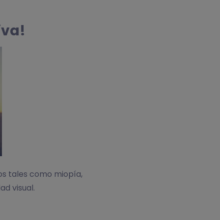
iva!
os tales como miopía,
d visual.