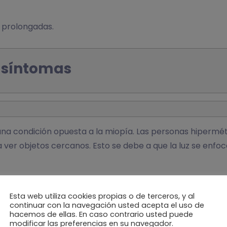
s prolongadas.
 síntomas
s una condición opuesta a la miopía. Las personas hiperm
 ver objetos cercanos. Esto se debe a que la luz se enfoca
etropía puede ser causada por un ojo más corto de lo n
Esta web utiliza cookies propias o de terceros, y al
continuar con la navegación usted acepta el uso de
hacemos de ellas. En caso contrario usted puede
tecedentes familiares pueden influir en la aparición de es
modificar las preferencias en su navegador.