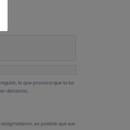
egular, lo que provoca que la luz
er distancia.
.
n astigmatismo, es posible que sus