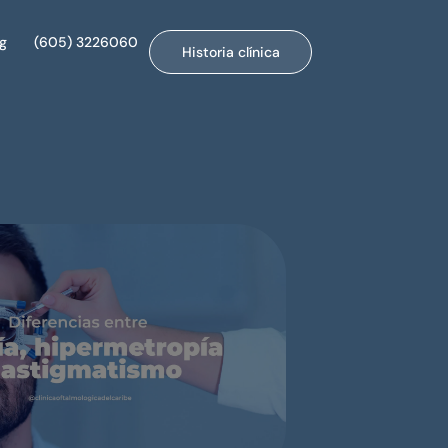
og
(605) 3226060
Historia clínica