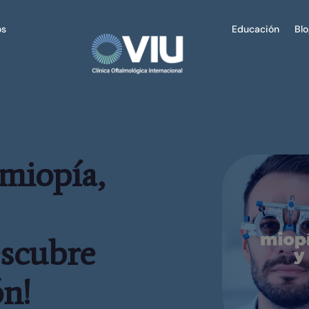
os
Educación
Bl
 miopía,
escubre
ón!