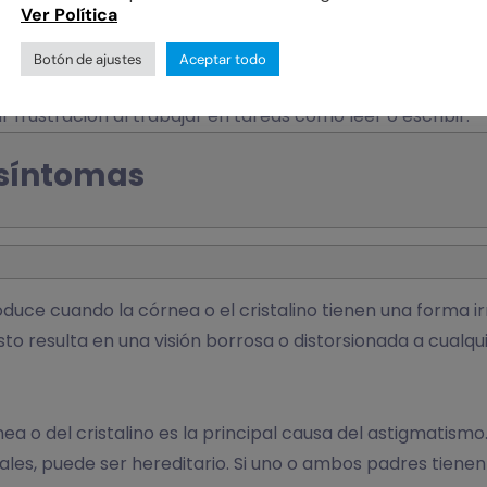
Ver Política
Botón de ajustes
Aceptar todo
equieren una visión cercana.
 frustración al trabajar en tareas como leer o escribir.
 síntomas
duce cuando la córnea o el cristalino tienen una forma irr
o resulta en una visión borrosa o distorsionada a cualqui
ea o del cristalino es la principal causa del astigmatismo
uales, puede ser hereditario. Si uno o ambos padres tiene