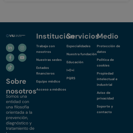
Institución
Servicios
Medio
Trabaja con
Especialidades
Protección de
nosotros
datos
Nuestra fundación
Nuestras sedes
Política de
Educación
cookies
Estados
I+D+i
financieros
Propiedad
PQRS
Sobre
intelectual e
Equipo médico
industrial
nosotros
Acceso a médicos
Aviso de
Somos una
privacidad
entidad con
una filosofía
Soporte y
orientada a la
contacto
prevención,
diagnóstico y
tratamiento de