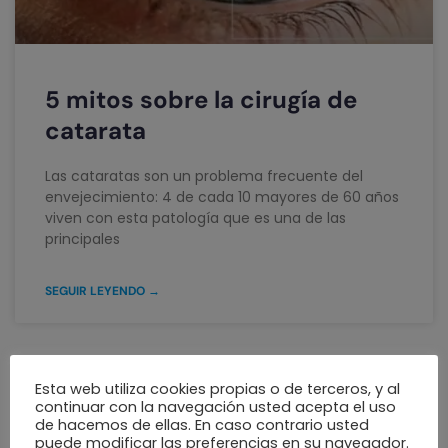
5 mitos sobre la cirugía de
catarata
Las cataratas son un problema frecuente del
envejecimiento: 4 de cada 10 mayores de 60 años
viven con esta patología que es una de las
principales
SEGUIR LEYENDO →
¡Dile adiós a las Cataratas!
Esta web utiliza cookies propias o de terceros, y al
continuar con la navegación usted acepta el uso
de hacemos de ellas. En caso contrario usted
«Entrevista con el Dr. Luis Escaf sobre las
puede modificar las preferencias en su navegador.