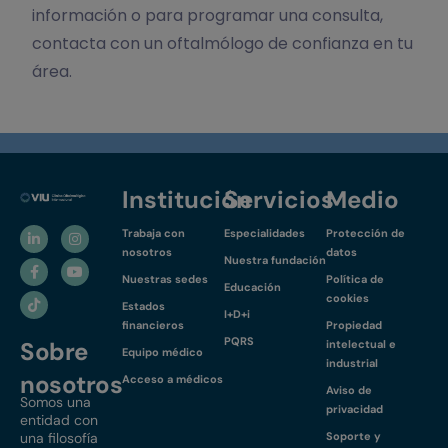
información o para programar una consulta,
contacta con un oftalmólogo de confianza en tu
área.
Institución
Servicios
Medio
Trabaja con
Especialidades
Protección de
nosotros
datos
Nuestra fundación
Nuestras sedes
Política de
Educación
cookies
Estados
I+D+i
financieros
Propiedad
PQRS
Sobre
intelectual e
Equipo médico
industrial
nosotros
Acceso a médicos
Aviso de
Somos una
privacidad
entidad con
una filosofía
Soporte y