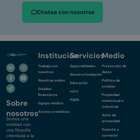
Chatea con nosotros
Institución
Servicios
Medio
Trabaja con
Especialidades
Protección de
nosotros
datos
Nuestra fundación
Nuestras sedes
Política de
Educación
cookies
Estados
I+D+i
financieros
Propiedad
PQRS
Sobre
intelectual e
Equipo médico
industrial
nosotros
Acceso a médicos
Aviso de
Somos una
privacidad
entidad con
una filosofía
Soporte y
orientada a la
contacto