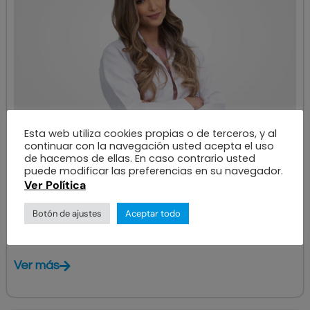
Esta web utiliza cookies propias o de terceros, y al
continuar con la navegación usted acepta el uso
OFTALMÓLOGO
de hacemos de ellas. En caso contrario usted
Ana Lamus
puede modificar las preferencias en su navegador.
Ver Política
ÁREAS DE ESPECIALIZACIÓN
Botón de ajustes
Aceptar todo
,
,
,
Cirugía refractiva
Catarata
Cornea
Segmento Anterior
Ver más