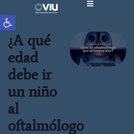
Abrir barra de herramientas
¿A qué
edad
debe ir
un niño
al
oftalmólogo