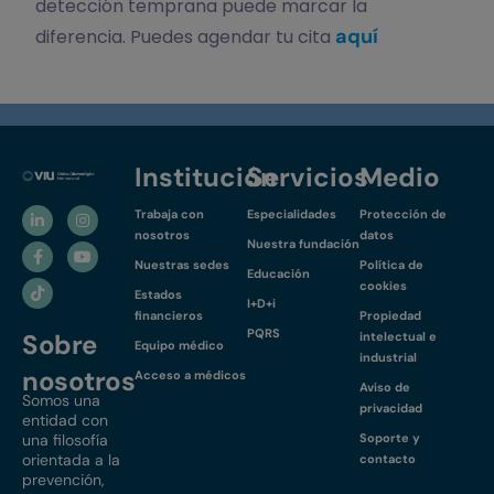
detección temprana puede marcar la
aquí
diferencia. Puedes agendar tu cita
Institución
Servicios
Medio
Trabaja con
Especialidades
Protección de
nosotros
datos
Nuestra fundación
Nuestras sedes
Política de
Educación
cookies
Estados
I+D+i
financieros
Propiedad
PQRS
Sobre
intelectual e
Equipo médico
industrial
nosotros
Acceso a médicos
Aviso de
Somos una
privacidad
entidad con
una filosofía
Soporte y
orientada a la
contacto
prevención,