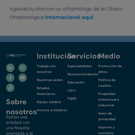
Agenda tu cita con un oftalmólogo de la Clínica
Internacional aquí
Oftalmológica
Institución
Servicios
Medio
Trabaja con
Especialidades
Protección de
nosotros
datos
Nuestra fundación
Nuestras sedes
Política de
Educación
cookies
Estados
I+D+i
financieros
Propiedad
PQRS
Sobre
intelectual e
Equipo médico
industrial
nosotros
Acceso a médicos
Aviso de
Somos una
privacidad
entidad con
una filosofía
Soporte y
orientada a la
contacto