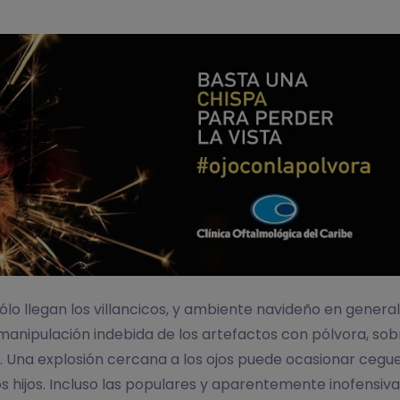
ólo llegan los villancicos, y ambiente navideño en gene
anipulación indebida de los artefactos con pólvora, sob
. Una explosión cercana a los ojos puede ocasionar cegue
os hijos. Incluso las populares y aparentemente inofensiv