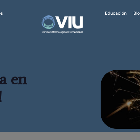
os
Educación
Bl
ra en
!