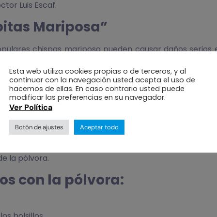
tor Luis Escaf.
spitas Mariposa”
opulares chispas mariposa pueden causar daños serios en
anipulan, incluso, con la aprobación de los propios padr
Esta web utiliza cookies propias o de terceros, y al
continuar con la navegación usted acepta el uso de
ctil, que son en lo que se termina convirtiendo las ch
hacemos de ellas. En caso contrario usted puede
o puede ocasionar una quemadura, que produce secuelas
modificar las preferencias en su navegador.
Ver Política
a, o en su defecto puede llevar a la pérdida total del o
Botón de ajustes
Aceptar todo
d ocular a los factores ambientales y otras causas– son
de la pólvora.
os con la pólvora:
s bolsillos.