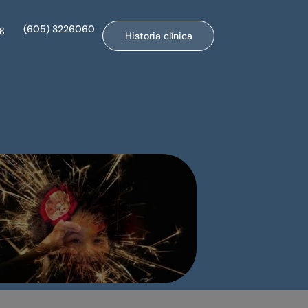
og
(605) 3226060
Historia clínica