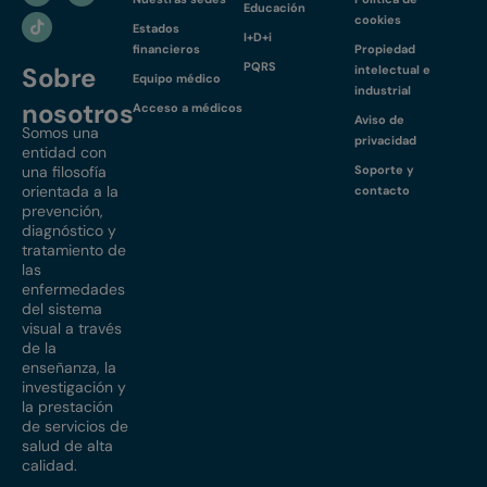
Educación
cookies
Estados
I+D+i
financieros
Propiedad
PQRS
Sobre
intelectual e
Equipo médico
industrial
nosotros
Acceso a médicos
Aviso de
Somos una
privacidad
entidad con
una filosofía
Soporte y
orientada a la
contacto
prevención,
diagnóstico y
tratamiento de
las
enfermedades
del sistema
visual a través
de la
enseñanza, la
investigación y
la prestación
de servicios de
salud de alta
calidad.