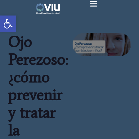
Abrir barra de herramientas
Ojo
Perezoso:
¿cómo
prevenir
y tratar
la