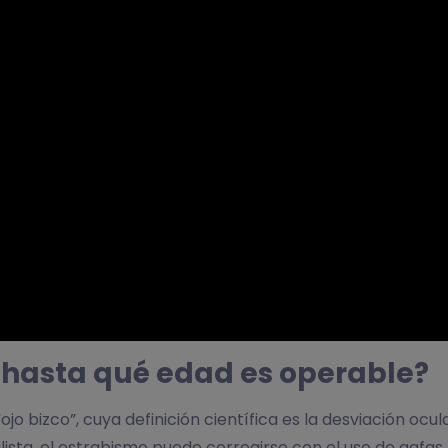
 ¿hasta qué edad es operable?
bizco”, cuya definición científica es la desviación oc
lista, el estrabismo puede corregirse con el uso de gafas,