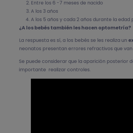
Entre los 6 -7 meses de nacido
A los 3 años
A los 5 años y cada 2 años durante la edad 
¿A los bebés también les hacen optometría?
La respuesta es sí, a los bebés se les realiza un
e
neonatos presentan errores refractivos que van
Se puede considerar que la aparición posterior 
importante realizar controles.