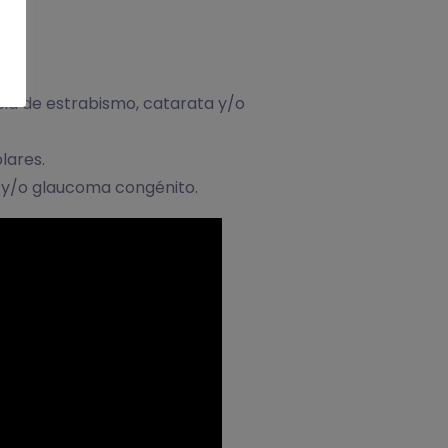
ncia de estrabismo, catarata y/o
lares.
l, y/o glaucoma congénito.