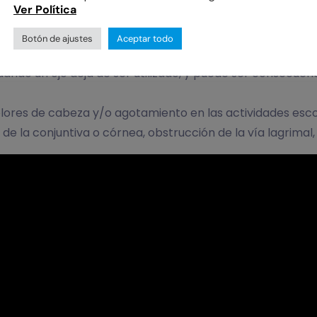
niños
Ver Política
viación ocular.
Botón de ajustes
Aceptar todo
res.
uando un ojo deja de ser utilizado, y puede ser consecue
lores de cabeza y/o agotamiento en las actividades esco
 de la conjuntiva o córnea, obstrucción de la vía lagrima