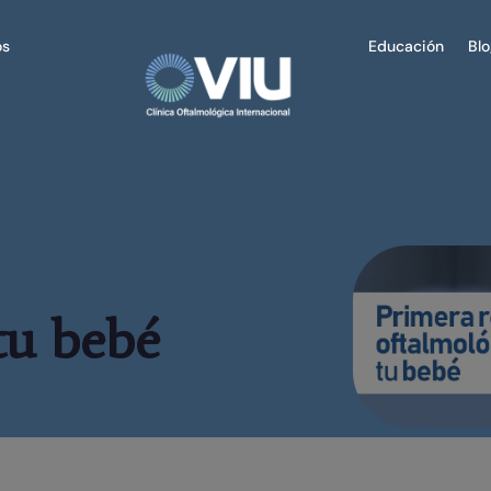
os
Educación
Bl
tu bebé