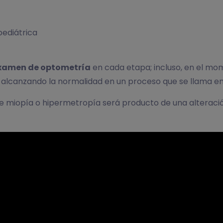
pediátrica
xamen de optometría
en cada etapa; incluso, en el mo
 alcanzando la normalidad en un proceso que se llama e
de miopía o hipermetropía será producto de una alteració