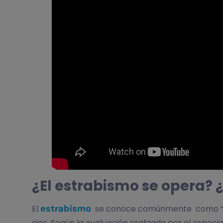
¿E​l estrabismo se opera?
estrabismo
El
se conoce comúnmente como “ojo 
ojos. Según la evaluación realizada por el especia