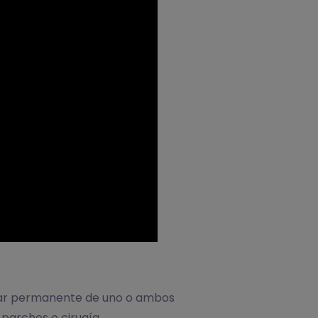
ular permanente de uno o ambos
 parches o cirugía.