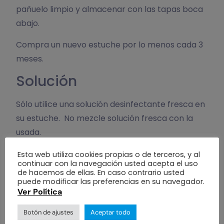
pañuelo limpio y almacenar con las tapas boca
abajo.
Compra un nuevo estuche por lo menos cada 3
meses.
Solución
Sólo utilice una solución desinfectante fresca en
su estuche. No mezcle solución fresca con la
usada.
Sólo utiliza la solución que tu oftalmólogo u
Esta web utiliza cookies propias o de terceros, y al
continuar con la navegación usted acepta el uso
optómetra te recomiende.
de hacemos de ellas. En caso contrario usted
puede modificar las preferencias en su navegador.
Ver Política
Botón de ajustes
Aceptar todo