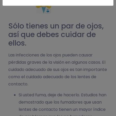
Sólo tienes un par de ojos,
así que debes cuidar de
ellos.
Las infecciones de los ojos pueden causar
pérdidas graves de la visión en algunos casos. El
cuidado adecuado de sus ojos es tan importante
como el cuidado adecuado de los lentes de
contacto.
Si usted fuma, deje de hacerlo. Estudios han
demostrado que los fumadores que usan
lentes de contacto tienen un mayor índice