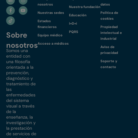
nosotros
datos
Nuestra fundación
Nuestras sedes
Política de
Educación
cookies
Estados
I+D+i
financieros
Propiedad
PQRS
Sobre
intelectual e
Equipo médico
industrial
nosotros
Acceso a médicos
Aviso de
Somos una
privacidad
entidad con
una filosofía
Soporte y
orientada a la
contacto
prevención,
diagnóstico y
tratamiento de
las
enfermedades
del sistema
visual a través
de la
enseñanza, la
investigación y
la prestación
de servicios de