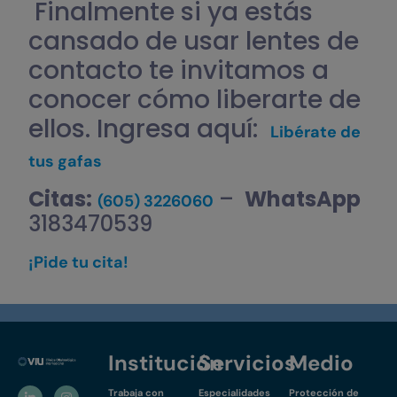
Finalmente si ya estás
cansado de usar lentes de
contacto te invitamos a
conocer cómo liberarte de
ellos. Ingresa aquí:
Libérate de
tus gafas
Citas:
–
WhatsApp
(605) 3226060
3183470539
¡Pide tu cita!
Institución
Servicios
Medio
Trabaja con
Especialidades
Protección de