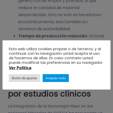
genera cortes limpios y precisos, lo que
reduce la cantidad de material
desperdiciado. Esto no solo es beneficioso
económicamente, sino también en
términos de sostenibilidad.
Tiempo de producción reducido:
Gracias
a su velocidad de operación y eficacia, la
Esta web utiliza cookies propias o de terceros, y al
tecnología láser disminuye los tiempos de
continuar con la navegación usted acepta el uso
producción, lo que se traduce en un
de hacemos de ellas. En caso contrario usted
puede modificar las preferencias en su navegador.
aumento de la productividad.
Ver Política
Equipos de alta
Botón de ajustes
Aceptar todo
precisión respaldados
por estudios clínicos
La integración de la tecnología láser en los