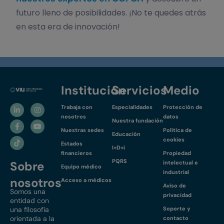
futuro lleno de posibilidades. ¡No te quedes atrás
en esta era de innovación!
Institución
Servicios
Medio
Trabaja con
Especialidades
Protección de
nosotros
datos
Nuestra fundación
Nuestras sedes
Política de
Educación
cookies
Estados
I+D+i
financieros
Propiedad
PQRS
Sobre
intelectual e
Equipo médico
industrial
nosotros
Acceso a médicos
Aviso de
Somos una
privacidad
entidad con
una filosofía
Soporte y
orientada a la
contacto