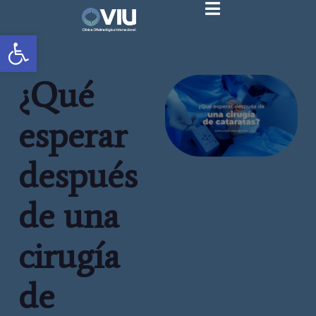
Abrir barra de herramientas
¿Qué
esperar
después
de una
cirugía
de