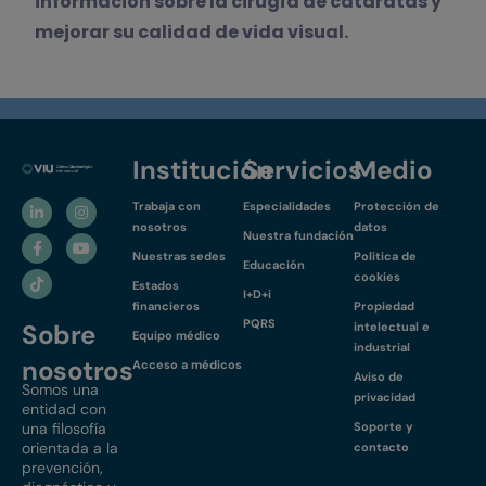
información sobre la cirugía de cataratas y
mejorar su calidad de vida visual.
Institución
Servicios
Medio
Trabaja con
Especialidades
Protección de
nosotros
datos
Nuestra fundación
Nuestras sedes
Política de
Educación
cookies
Estados
I+D+i
financieros
Propiedad
PQRS
Sobre
intelectual e
Equipo médico
industrial
nosotros
Acceso a médicos
Aviso de
Somos una
privacidad
entidad con
una filosofía
Soporte y
orientada a la
contacto
prevención,