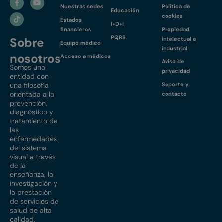
Nuestras sedes
Política de
Educación
cookies
Estados
I+D+i
financieros
Propiedad
PQRS
Sobre
intelectual e
Equipo médico
industrial
nosotros
Acceso a médicos
Aviso de
Somos una
privacidad
entidad con
una filosofía
Soporte y
orientada a la
contacto
prevención,
diagnóstico y
tratamiento de
las
enfermedades
del sistema
visual a través
de la
enseñanza, la
investigación y
la prestación
de servicios de
salud de alta
calidad.