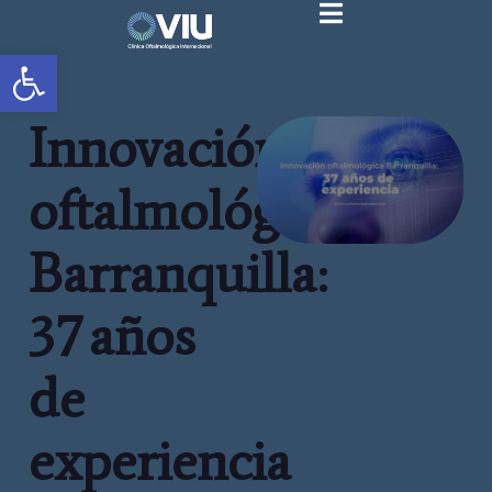
Abrir barra de herramientas
Innovación
oftalmológica
Barranquilla:
37 años
de
experiencia