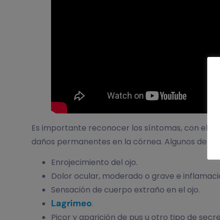
Es importante reconocer los síntomas, con el fi
daños permanentes en la córnea. Algunos de los
Enrojecimiento del ojo.
Dolor ocular, moderado o grave e inflamaci
Sensación de cuerpo extraño en el ojo.
Lagrimeo
.
Picor y aparición de pus u otro tipo de secr