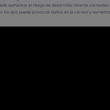
ede aumentar el riesgo de desarrollar úlceras corneales.
n en los ojos puede provocar daños en la córnea y aumentar