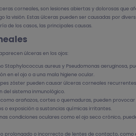
ceras corneales, son lesiones abiertas y dolorosas que a
o la visión. Estas úlceras pueden ser causadas por divers
ía de los casos, las principales causas.
neales
aparecen úlceras en los ojos:
omo Staphylococcus aureus y Pseudomonas aeruginosa, pue
ón en el ojo o a una mala higiene ocular.
erpes zóster pueden causar úlceras corneales recurrentes.
n del sistema inmunológico.
, como arañazos, cortes o quemaduras, pueden provocar ú
s o exposición a sustancias químicas irritantes.
nas condiciones oculares como el ojo seco crónico, pued
so prolongado o incorrecto de lentes de contacto, como 