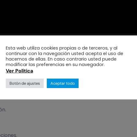
Esta web utiliza cookies propias o de terceros, y al
continuar con la navegación usted acepta el uso de
hacemos de ellas. En caso contrario usted puede
modificar las preferencias en su navegador.
Ver Política
n de prevenir o diagnosticar a tiempo la afección para e
Botón de ajustes
Aceptar todo
 síntomas frecuentes de úlcera corneales son:
ón.
eciones.