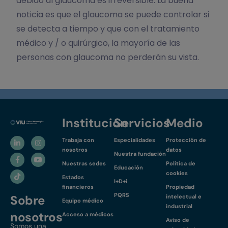
debido al glaucoma es irreversible. La buena
noticia es que el glaucoma se puede controlar si
se detecta a tiempo y que con el tratamiento
médico y / o quirúrgico, la mayoría de las
personas con glaucoma no perderán su vista.
Institución
Servicios
Medio
Trabaja con
Especialidades
Protección de
nosotros
datos
Nuestra fundación
Nuestras sedes
Política de
Educación
cookies
Estados
I+D+i
financieros
Propiedad
PQRS
Sobre
intelectual e
Equipo médico
industrial
nosotros
Acceso a médicos
Aviso de
Somos una