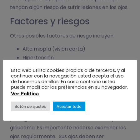
tengan algún riesgo de sufrir lesiones en los ojos.
Factores y riesgos
Otros posibles factores de riesgo incluyen:
Alta miopía (visión corta)
Hipertensión
Espesor corneal central a menos de 0,5
Esta web utiliza cookies propias o de terceros, y al
mm
continuar con la navegación usted acepta el uso
de hacemos de ellas. En caso contrario usted
Mujeres con hipermetropía
puede modificar las preferencias en su navegador.
Personas con presión alta en los ojos
Ver Política
La detección temprana, a través de exámenes
Botón de ajustes
Aceptar todo
oculares regulares y completos, es la clave para
proteger su visión de los daños causados por el
glaucoma. Es importante hacerse examinar los
ojos regularmente. Sus ojos deben ser