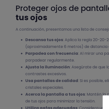
Proteger ojos de pantal
tus ojos
A continuación, presentamos una lista de consejos
Descansa tus ojos
: Aplica la regla 20-20-
(aproximadamente 6 metros) de distancia 
Parpadea con frecuencia
: Al mirar una 
parpadear regularmente.
Ajusta la iluminación
: Asegúrate de que la
contrastes excesivos.
Usa pantallas de calidad
: Si es posible, 
cristales especiales.
Acerca la pantalla a tus ojos
: Mantén la 
de tus ojos para minimizar la tensión.
Utiliza gafas adecuadas
: Considera usar