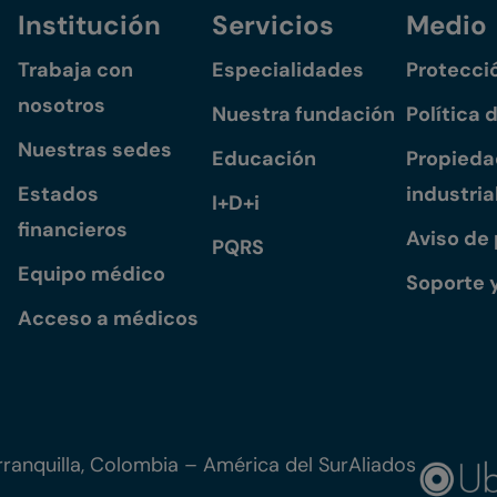
Institución
Servicios
Medio
Trabaja con
Especialidades
Protecci
nosotros
Nuestra fundación
Política 
Nuestras sedes
Educación
Propiedad
Estados
industria
I+D+i
financieros
Aviso de
PQRS
Equipo médico
Soporte 
Acceso a médicos
ranquilla, Colombia – América del Sur
Aliados