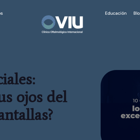
os
Educación
Bl
iales:
s ojos del
antallas?