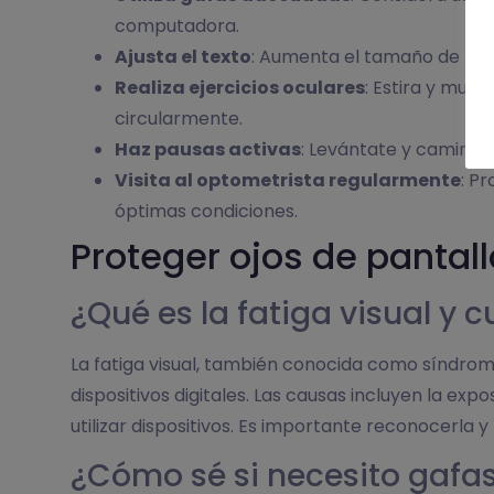
computadora.
Ajusta el texto
: Aumenta el tamaño de la fue
Realiza ejercicios oculares
: Estira y muev
circularmente.
Haz pausas activas
: Levántate y camina c
Visita al optometrista regularmente
: P
óptimas condiciones.
Proteger ojos de pantal
¿Qué es la fatiga visual y 
La fatiga visual, también conocida como síndrom
dispositivos digitales. Las causas incluyen la exp
utilizar dispositivos. Es importante reconocerla
¿Cómo sé si necesito gaf