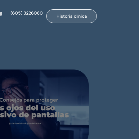
og
(605) 3226060
Historia clínica