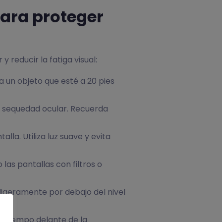
para proteger
 reducir la fatiga visual:
ca un objeto que esté a 20 pies
r sequedad ocular. Recuerda
lla. Utiliza luz suave y evita
 las pantallas con filtros o
 ligeramente por debajo del nivel
ho tiempo delante de la