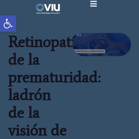
Abrir barra de herramientas
Retinopatía
de la
prematuridad:
ladrón
de la
visión de