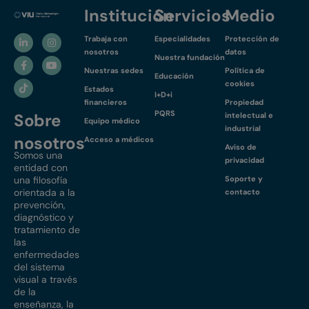
Institución
Servicios
Medio
Trabaja con
Especialidades
Protección de
nosotros
datos
Nuestra fundación
Nuestras sedes
Política de
Educación
cookies
Estados
I+D+i
financieros
Propiedad
PQRS
Sobre
intelectual e
Equipo médico
industrial
nosotros
Acceso a médicos
Aviso de
Somos una
privacidad
entidad con
una filosofía
Soporte y
orientada a la
contacto
prevención,
diagnóstico y
tratamiento de
las
enfermedades
del sistema
visual a través
de la
enseñanza, la