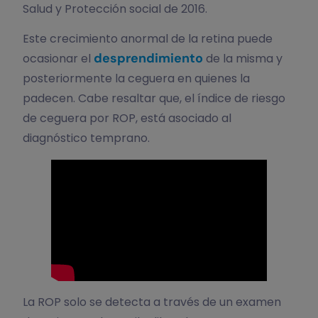
Salud y Protección social de 2016.
Este crecimiento anormal de la retina puede
desprendimiento
ocasionar el
de la misma y
posteriormente la ceguera en quienes la
padecen. Cabe resaltar que, el índice de riesgo
de ceguera por ROP, está asociado al
diagnóstico temprano.
La ROP solo se detecta a través de un examen