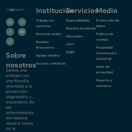
Institución
Servicios
Medio
Trabaja con
Especialidades
Protección de
nosotros
datos
Nuestra fundación
Nuestras sedes
Política de
Educación
cookies
Estados
I+D+i
financieros
Propiedad
PQRS
Sobre
intelectual e
Equipo médico
industrial
nosotros
Acceso a médicos
Aviso de
Somos una
privacidad
entidad con
una filosofía
Soporte y
orientada a la
contacto
prevención,
diagnóstico y
tratamiento de
las
enfermedades
del sistema
visual a través
de la