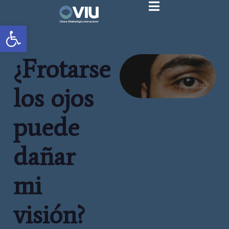
Abrir barra de herramientas
¿Frotarse
los ojos
puede
dañar
mi
visión?