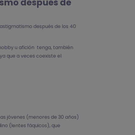
tismo después de
l astigmatismo después de los 40
e hobby u afición tenga, también
a que a veces coexiste el
 mas jóvenes (menores de 30 años)
ino (lentes fáquicos), que