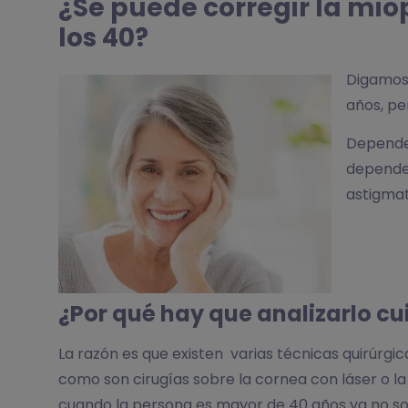
¿Se puede corregir la mi
los 40?
Digamos 
años, pe
Depende 
depende 
astigmat
¿Por qué hay que analizarlo 
La razón es que existen varias técnicas quirúrg
como son cirugías sobre la cornea con láser o la 
cuando la persona es mayor de 40 años ya no s