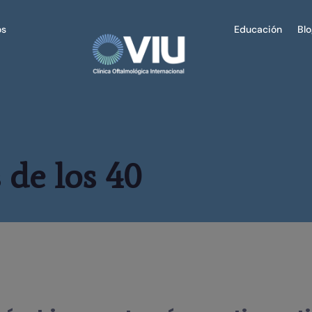
os
Educación
Bl
 de los 40