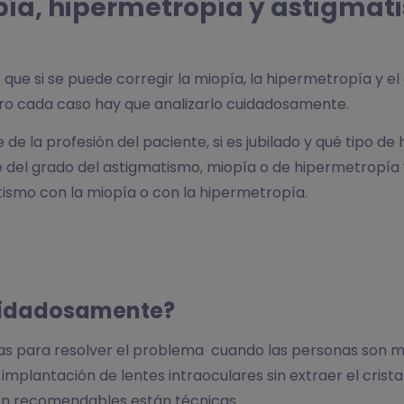
opía, hipermetropía y astigma
que si se puede corregir la miopía, la hipermetropía y e
ro cada caso hay que analizarlo cuidadosamente.
de la profesión del paciente, si es jubilado y qué tipo d
del grado del astigmatismo, miopía o de hipermetropía y
ismo con la miopía o con la hipermetropía.
cuidadosamente?
icas para resolver el problema cuando las personas son
implantación de lentes intraoculares sin extraer el cristal
on recomendables están técnicas.