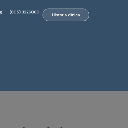
og
(605) 3226060
Historia clínica