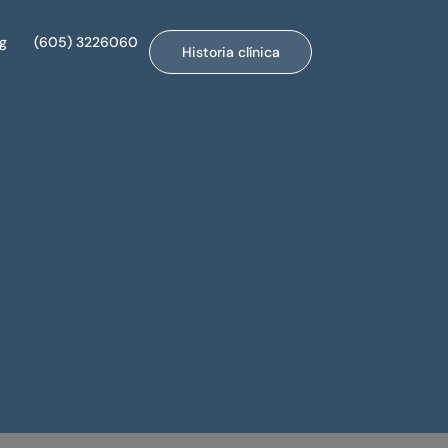
og
(605) 3226060
Historia clínica