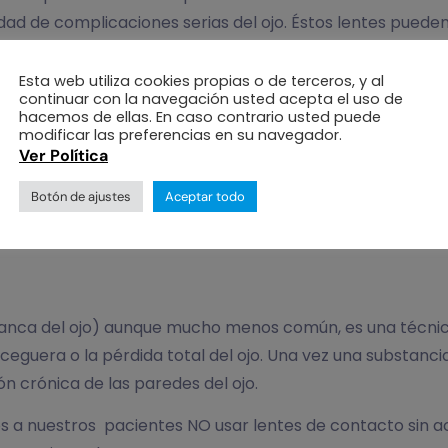
dad de complicaciones serias del ojo. Éstos lentes pueden
ual puede llevar a lesiones corneales irreparables y por c
a corneal, sensibilidad a la luz y reacciones alérgicas
Esta web utiliza cookies propias o de terceros, y al
continuar con la navegación usted acepta el uso de
hacemos de ellas. En caso contrario usted puede
modificar las preferencias en su navegador.
Ver Política
os y colocados con sus debidas indicaciones son acepta
 para uso diario.
Botón de ajustes
Aceptar todo
n en clínicas respaldadas por laboratorios certificados, 
 blanca del ojo) aunque mucho menos común, es una técni
ceguera o la pérdida total del ojo. Una vez una substanci
n crónica de las paredes del ojo.
 a nuestros pacientes NO usar lentes de contacto sin