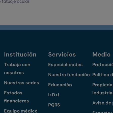
 tatuaje ocular.
Institución
Servicios
Medio
Trabaja con
Especialidades
Protecci
nosotros
Nuestra fundación
Política 
Nuestras sedes
Educación
Propiedad
Estados
industria
I+D+i
financieros
Aviso de
PQRS
Equipo médico
Soporte 