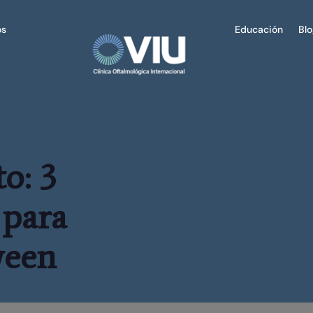
os
Educación
Bl
o: 3
 para
ween