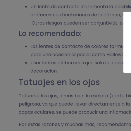
Un lente de contacto incrementa la posibili
e infecciones bacterianas de la córnea, lo c
Otros riesgos pueden ser conjuntivitis, edem
Lo recomendado:
Los lentes de contacto de colores formulad
para una ocasión especial como Halloween o
Usar lentes elaborados que sólo se consigue
decoración.
Tatuajes en los ojos
Tatuarse los ojos, o más bien la esclera (parte
peligrosa, ya que puede llevar directamente a la 
capas oculares, se puede producir una inflamació
Por estas razones y muchas más, recomendamos