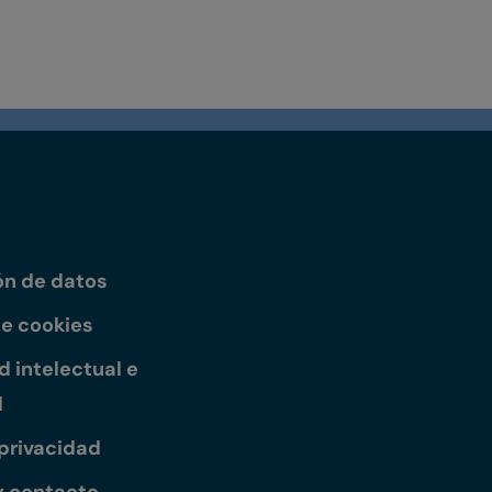
ón de datos
de cookies
 intelectual e
l
 privacidad
y contacto