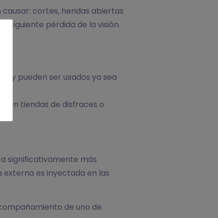
 causar: cortes, heridas abiertas
onsiguiente pérdida de la visión.
dos y pueden ser usados ya sea
no en tiendas de disfraces o
ca significativamente más
a externa es inyectada en las
 acompañamiento de uno de