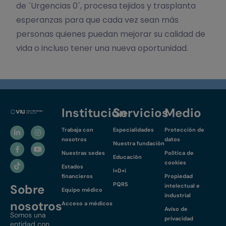
de ´Urgencias 0´, procesa tejidos y trasplanta
esperanzas para que cada vez sean más
personas quienes puedan mejorar su calidad de
vida o incluso tener una nueva oportunidad.
Institución
Servicios
Medio
Trabaja con
Especialidades
Protección de
nosotros
datos
Nuestra fundación
Nuestras sedes
Política de
Educación
cookies
Estados
I+D+i
financieros
Propiedad
PQRS
Sobre
intelectual e
Equipo médico
industrial
nosotros
Acceso a médicos
Aviso de
Somos una
privacidad
entidad con