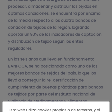
procesar, almacenar y distribuir los tejidos en
óptimas condiciones, se encuentra por encima
de la media respecto a los cuatro bancos de
donación de tejidos de la región, logrando
aportar un 90% de los indicadores de captación
y distribución de tejido según los entes
reguladores.
En los seis años que lleva en funcionamiento
BANFOCA, se ha posicionado como uno de los
mejores bancos de tejidos del país, lo que los
llevó a conseguir la re-certificación de
cumplimiento de buenas prácticas para bancos
de tejidos por parte del Instituto Nacional de
Vigilancia de Medicamentos y Alimentos,
INVIMA.
Esta web utiliza cookies propias o de terceros, y al