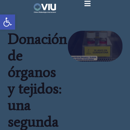
Abrir barra de herramientas
Donación
de
órganos
y tejidos:
una
segunda