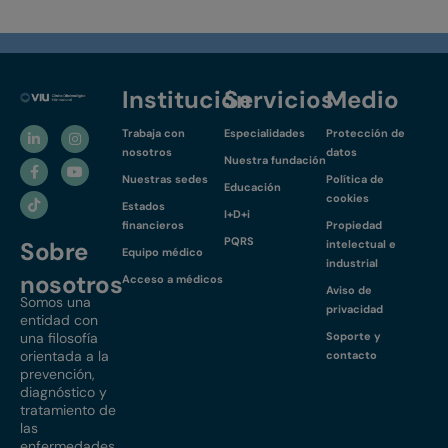
Institución
Servicios
Medio
Trabaja con
Especialidades
Protección de
nosotros
datos
Nuestra fundación
Nuestras sedes
Política de
Educación
cookies
Estados
I+D+i
financieros
Propiedad
PQRS
Sobre
intelectual e
Equipo médico
industrial
nosotros
Acceso a médicos
Aviso de
Somos una
privacidad
entidad con
una filosofía
Soporte y
orientada a la
contacto
prevención,
diagnóstico y
tratamiento de
las
enfermedades