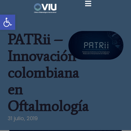
Abrir barra de herramientas
PATRii –
Innovación
colombiana
en
Oftalmología
31 julio, 2019