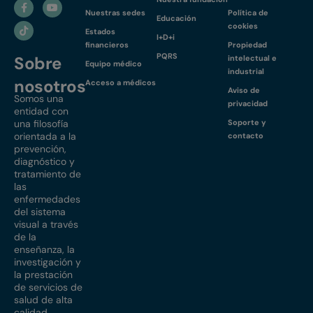
Nuestras sedes
Política de
Educación
cookies
Estados
I+D+i
financieros
Propiedad
PQRS
Sobre
intelectual e
Equipo médico
industrial
nosotros
Acceso a médicos
Aviso de
Somos una
privacidad
entidad con
una filosofía
Soporte y
orientada a la
contacto
prevención,
diagnóstico y
tratamiento de
las
enfermedades
del sistema
visual a través
de la
enseñanza, la
investigación y
la prestación
de servicios de
salud de alta
calidad.