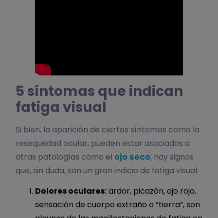
5 síntomas que indican
fatiga visual
Si bien, la aparición de ciertos síntomas como la
resequedad ocular, pueden estar asociados a
ojo seco
otras patologías como el
; hay signos
que, sin duda, son un gran indicio de fatiga visual.
Dolores oculares:
ardor, picazón, ojo rojo,
sensación de cuerpo extraño o “tierra”, son