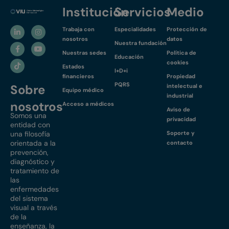
Institución
Servicios
Medio
Trabaja con
Especialidades
Protección de
nosotros
datos
Nuestra fundación
Nuestras sedes
Política de
Educación
cookies
Estados
I+D+i
financieros
Propiedad
PQRS
Sobre
intelectual e
Equipo médico
industrial
nosotros
Acceso a médicos
Aviso de
Somos una
privacidad
entidad con
una filosofía
Soporte y
orientada a la
contacto
prevención,
diagnóstico y
tratamiento de
las
enfermedades
del sistema
visual a través
de la
enseñanza, la