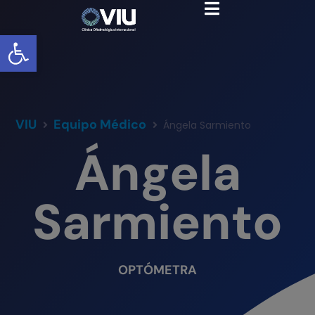
Abrir barra de herramientas
VIU
Equipo Médico
Ángela Sarmiento
Ángela
Sarmiento
OPTÓMETRA