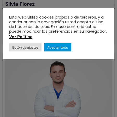
Silvia Florez
Esta web utiliza cookies propias o de terceros, y al
ÁREAS DE ESPECIALIZACIÓN
continuar con la navegación usted acepta el uso
Optometría
de hacemos de ellas. En caso contrario usted
puede modificar las preferencias en su navegador.
Ver más
Ver Política
Botón de ajustes
Aceptar todo