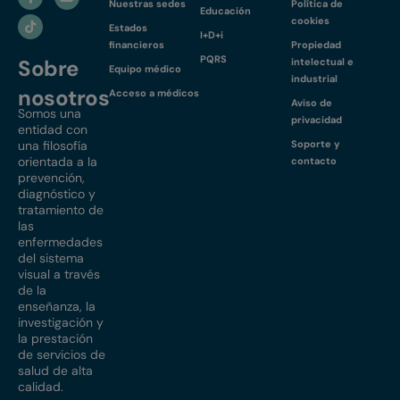
Nuestras sedes
Política de
Educación
cookies
Estados
I+D+i
financieros
Propiedad
PQRS
Sobre
intelectual e
Equipo médico
industrial
nosotros
Acceso a médicos
Aviso de
Somos una
privacidad
entidad con
una filosofía
Soporte y
orientada a la
contacto
prevención,
diagnóstico y
tratamiento de
las
enfermedades
del sistema
visual a través
de la
enseñanza, la
investigación y
la prestación
de servicios de
salud de alta
calidad.