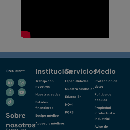
Institución
Servicios
Medio
Trabaja con
Especialidades
Protección de
nosotros
datos
Nuestra fundación
Nuestras sedes
Política de
Educación
cookies
Estados
I+D+i
financieros
Propiedad
PQRS
Sobre
intelectual e
Equipo médico
industrial
nosotros
Acceso a médicos
Aviso de