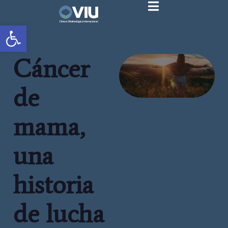
Abrir barra de herramientas
Cáncer
de
mama,
una
historia
de lucha