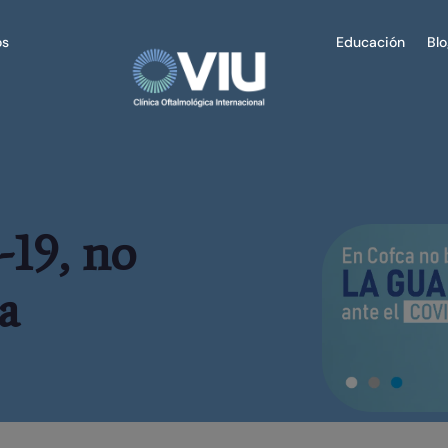
os
Educación
Bl
19, no
a