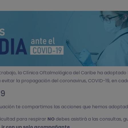
trabajo, la Clínica Oftalmológica del Caribe ha adopta
a evitar la propagación del coronavirus, COVID-19, en cad
19
inuación te compartimos las acciones que hemos adoptad
ficultad para respirar
NO
debes asistirá a las consultas, g
n
ir con un solo acompañante
.