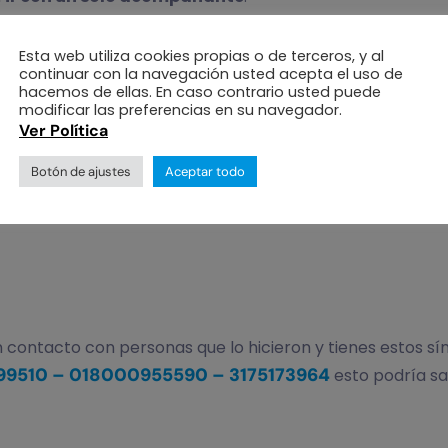
ra la limpieza de manos de quienes asistan a nuestras se
 protocolos establecidos por las entidades de salud.
Esta web utiliza cookies propias o de terceros, y al
continuar con la navegación usted acepta el uso de
F/
hacemos de ellas. En caso contrario usted puede
modificar las preferencias en su navegador.
 positiva para corona virus, sin embargo, ¡prevenir está
Ver Política
onavirus son:
Botón de ajustes
Aceptar todo
en contacto con personas que lo hicieron y tienes estos sí
99510 – 018000955590 – 3175173964
esto podría sal