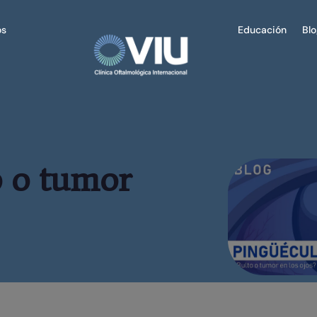
os
Educación
Bl
o o tumor