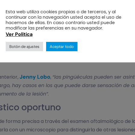
Esta web utiliza cookies propias o de terceros, y al
continuar con la navegación usted acepta el uso de
hacemos de ellas. En caso contrario usted puede
modificar las preferencias en su navegador.
Ver Política
s y se diagnostica de forma casual o por visualización.
Botón de ajustes
Aceptar todo
se de forma aguda, se puede producir un cuadro clínico d
Jenny Lobo
nterior,
,
“las pingüéculas pueden ser asinto
mbargo, hay casos en los que puede darse sensación de a
umento de la lesión”.
stico oportuno
 de forma precisa a través del examen oftalmológico de la 
zarla con un microscopio para distinguirla de otras lesio