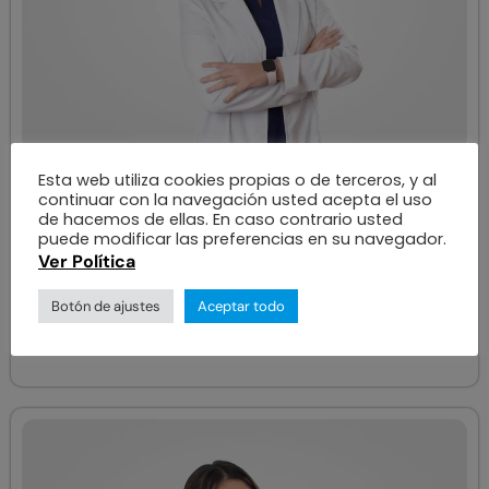
OFTALMÓLOGO
Esta web utiliza cookies propias o de terceros, y al
continuar con la navegación usted acepta el uso
Vanessa Ishikane
de hacemos de ellas. En caso contrario usted
puede modificar las preferencias en su navegador.
Ver Política
ÁREAS DE ESPECIALIZACIÓN
,
Segmento Anterior
Catarata
Botón de ajustes
Aceptar todo
Ver más