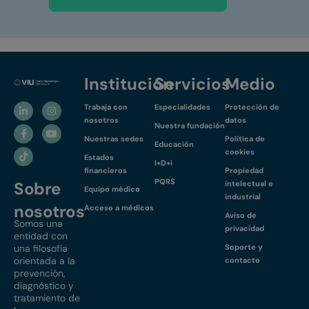
Institución
Servicios
Medio
Trabaja con
Especialidades
Protección de
nosotros
datos
Nuestra fundación
Nuestras sedes
Política de
Educación
cookies
Estados
I+D+i
financieros
Propiedad
PQRS
Sobre
intelectual e
Equipo médico
industrial
nosotros
Acceso a médicos
Aviso de
Somos una
privacidad
entidad con
una filosofía
Soporte y
orientada a la
contacto
prevención,
diagnóstico y
tratamiento de