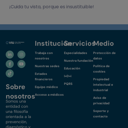
¡Cuida tu vista, porque es insustituible!
Institución
Servicios
Medio
Trabaja con
Especialidades
Protección de
nosotros
datos
Nuestra fundación
Nuestras sedes
Política de
Educación
cookies
Estados
I+D+i
financieros
Propiedad
PQRS
Sobre
intelectual e
Equipo médico
industrial
nosotros
Acceso a médicos
Aviso de
Somos una
privacidad
entidad con
una filosofía
Soporte y
orientada a la
contacto
prevención,
diagnóstico y