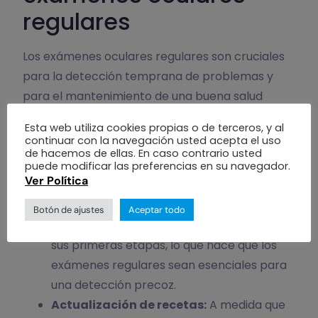
regulares
Los exámenes oculares regulares son cruciales
para la detección temprana de problemas y
para el mantenimiento de una buena salud
ocular. A continuación, se detallan algunas
Esta web utiliza cookies propias o de terceros, y al
razones por las que estos exámenes son tan
continuar con la navegación usted acepta el uso
de hacemos de ellas. En caso contrario usted
importantes:
puede modificar las preferencias en su navegador.
Ver Política
Detección de enfermedades:
Muchas
enfermedades oculares, como el glaucoma
Botón de ajustes
Aceptar todo
o la catarata, pueden ser asintomáticas en
sus primeras etapas, lo que hace que los
exámenes regulares sean esenciales para
una detección precoz.
Actualización de recetas:
A medida que