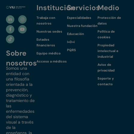
Institución
Servicios
Medio
Trabaja con
Especialidades
Protección de
nosotros
datos
Nuestra fundación
Nuestras sedes
Política de
Educación
cookies
Estados
I+D+i
financieros
Propiedad
PQRS
Sobre
intelectual e
Equipo médico
industrial
nosotros
Acceso a médicos
Aviso de
Somos una
privacidad
entidad con
una filosofía
Soporte y
orientada a la
contacto
prevención,
diagnóstico y
tratamiento de
las
enfermedades
del sistema
visual a través
de la
enseñanza, la