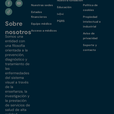
Nuestra fundación
Nuestras sedes
Política de
Educación
cookies
Estados
I+D+i
financieros
Propiedad
PQRS
Sobre
intelectual e
Equipo médico
industrial
nosotros
Acceso a médicos
Aviso de
Somos una
privacidad
entidad con
una filosofía
Soporte y
orientada a la
contacto
prevención,
diagnóstico y
tratamiento de
las
enfermedades
del sistema
visual a través
de la
enseñanza, la
investigación y
la prestación
de servicios de
salud de alta