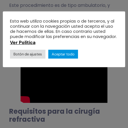
Este procedimiento es de tipo ambulatorio, y
solo se utilizan gotas anestésicas en el ojo;
mediante un instrumento mantendrás los
Esta web utiliza cookies propias o de terceros, y al
continuar con la navegación usted acepta el uso
párpados abiertos y enfocado en un punto de
de hacemos de ellas. En caso contrario usted
puede modificar las preferencias en su navegador.
luz, mientras el láser actúa remodelando la
Ver Política
córnea.
Botón de ajustes
Aceptar todo
Requisitos para la cirugía
refractiva