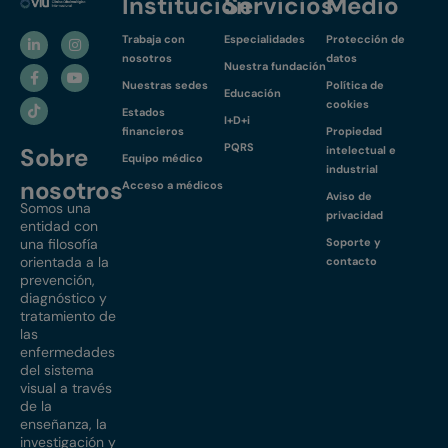
Institución
Servicios
Medio
Trabaja con
Especialidades
Protección de
nosotros
datos
Nuestra fundación
Nuestras sedes
Política de
Educación
cookies
Estados
I+D+i
financieros
Propiedad
PQRS
Sobre
intelectual e
Equipo médico
industrial
nosotros
Acceso a médicos
Aviso de
Somos una
privacidad
entidad con
una filosofía
Soporte y
orientada a la
contacto
prevención,
diagnóstico y
tratamiento de
las
enfermedades
del sistema
visual a través
de la
enseñanza, la
investigación y