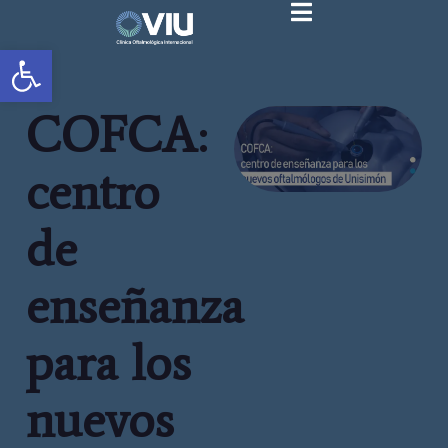
Abrir barra de herramientas
COFCA:
centro
de
enseñanza
para los
nuevos