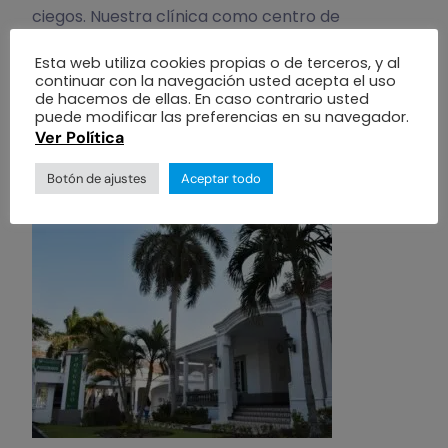
ciegos. Nuestra clínica como centro de
prácticas, posee el recurso humano, la
Esta web utiliza cookies propias o de terceros, y al
tecnología, la infraestructura y en especial el
continuar con la navegación usted acepta el uso
entusiasmo”.
de hacemos de ellas. En caso contrario usted
puede modificar las preferencias en su navegador.
Matrix, el lugar para
Ver Política
nuevos oftalmólogos
Botón de ajustes
Aceptar todo