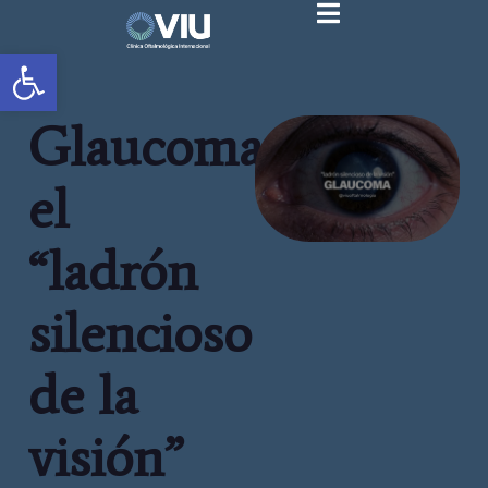
Abrir barra de herramientas
Glaucoma:
el
“ladrón
silencioso
de la
visión”