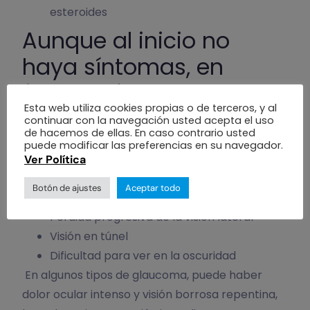
esteroides
Aunque al inicio no
haya síntomas, en
fases más avanzadas
Esta web utiliza cookies propias o de terceros, y al
pueden aparecer
continuar con la navegación usted acepta el uso
de hacemos de ellas. En caso contrario usted
puede modificar las preferencias en su navegador.
Síntomas en etapas
Ver Política
avanzadas
Botón de ajustes
Aceptar todo
Pérdida progresiva de la visión lateral
Visión en túnel
Dificultad para ver en la oscuridad
En algunos tipos de glaucoma, puede haber
dolor ocular intenso y visión borrosa repentina,