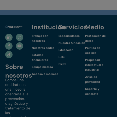
Institución
Servicios
Medio
Trabaja con
Especialidades
Protección de
nosotros
datos
Nuestra fundación
Nuestras sedes
Política de
Educación
cookies
Estados
I+D+i
financieros
Propiedad
PQRS
Sobre
intelectual e
Equipo médico
industrial
nosotros
Acceso a médicos
Aviso de
Somos una
privacidad
entidad con
una filosofía
Soporte y
orientada a la
contacto
prevención,
diagnóstico y
tratamiento de
las